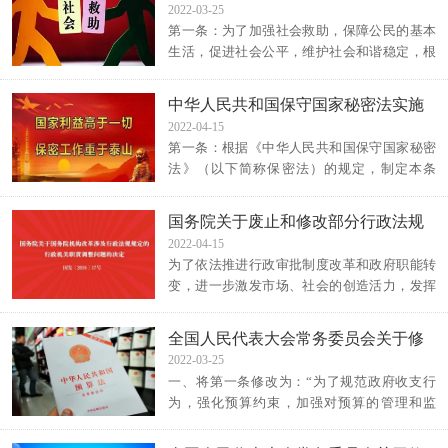
号）
2022-03-25
第一条：为了加强社会救助，保障公民的基本
生活，促进社会公平，维护社会和谐稳定，根
据宪法，制定本办法。第二条：社会救助制度
坚持托底线、救急难、可持续，与其他社会保
中华人民共和国保守国家秘密法实施
障制度相衔接，社会救助水平与经济社会发展
条例（国务院令第646号）
2022-04-15
水平相适应。社会救助工作应当遵循公开、公
第一条：根据《中华人民共和国保守国家秘密
平、公正、及时的原则。第三条：国务院民政
法》（以下简称保密法）的规定，制定本条
部门统筹全国社会救助体系建设。国务院民
例。第二条：国家保密行政管理部门主管全国
政、卫生计生、教育、住房城乡建设、人力资
的保密工作。县级以上地方各级保密行政管理
源社会保障等部门，按照各自职责负责相应的
国务院关于废止和修改部分行政法规
部门在上级保密行政管理部门指导下，主管本
社会救助管理工作。
的决定（国务院令第638号）
2022-04-15
行政区域的保密工作。第三条：中央国家机关
为了依法推进行政审批制度改革和政府职能转
在其职权范围内管理或者指导本系统的保密工
变，进一步激发市场、社会的创造活力，发挥
作，监督执行保密法律法规，可以根据实际情
好地方政府贴近基层的优势，促进和保障政府
况制定或者会同有关部门制定主管业务方面的
管理由事前审批更多地转为事中事后监管，国
保密规定。第四条：县级以上人民政府应当加
全国人民代表大会常务委员会关于修
务院对有关的行政法规进行了清理。经过清
强保密基础设施建设和关键保密科技产品的配
改《中华人民共和国预算法》的决定
2022-03-25
理，现决定：一、废止《煤炭生产许可证管理
备。
一、将第一条修改为：“为了规范政府收支行
办法》（1994年12月20日国务院公布）。二、
为，强化预算约束，加强对预算的管理和监
对25件行政法规的部分条款予以修改。本决定
督，建立健全全面规范、公开透明的预算制
自公布之日起施行。附件：国务院决定修改的
度，保障经济社会的健康发展，根据宪法，制