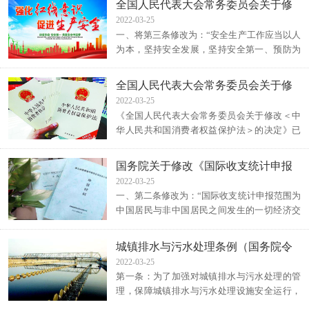
行政法规
全国人民代表大会常务委员会关于修
定本法。”二、增加一条，作为第二条：“预
改《中华人民共和国安全生产法》的
2022-03-25
算、决算的编制、审查、批准、监督，以及预
一、将第三条修改为：“安全生产工作应当以人
决定
算的执行和调整，依照本法规定执行。”三、将
为本，坚持安全发展，坚持安全第一、预防为
第二条改为第三条，删去第二款。将第五条第
主、综合治理的方针，强化和落实生产经营单
一款、第二款改为第三条第二款、第三款，修
位的主体责任，建立生产经营单位负责、职工
改为：“全国预算由中央预算和地方预算组成。
全国人民代表大会常务委员会关于修
参与、政府监管、行业自律和社会监督的机
地方预算由各省、自治区、直辖市总预算组
改《中华人民共和国消费者权益保护
2022-03-25
制。”二、将第四条修改为：“生产经营单位必
成。
《全国人民代表大会常务委员会关于修改＜中
法》的决定（主席令第七号）
须遵守本法和其他有关安全生产的法律、法
华人民共和国消费者权益保护法＞的决定》已
规，加强安全生产管理，建立、健全安全生产
由中华人民共和国第十二届全国人民代表大会
责任制和安全生产规章制度，改善安全生产条
常务委员会第五次会议于2013年10月25日通
件，推进安全生产标准化建设，提高安全生产
国务院关于修改《国际收支统计申报
过，现予公布，自2014年3月15日起施行。
水平，确保安全生产。”三、将第七条修改
办法》的决定（国务院令第642号）1
2022-03-25
一、第五条增加一款，作为第三款：“国家倡导
为：“工会依法对安全生产工作进行监督。
一、第二条修改为：“国际收支统计申报范围为
文明、健康、节约资源和保护环境的消费方
中国居民与非中国居民之间发生的一切经济交
式，反对浪费。”二、将第十四条修改为：“消
易以及中国居民对外金融资产、负债状
费者在购买、使用商品和接受服务时，享有人
况。”二、第七条修改为：“中国居民和在中国
格尊严、民族风俗习惯得到尊重的权利，享有
城镇排水与污水处理条例（国务院令
境内发生经济交易的非中国居民应当按照规定
个人信息依法得到保护的权利。”
第641号）
2022-03-25
及时、准确、完整地申报国际收支信息。”三、
第一条：为了加强对城镇排水与污水处理的管
第九条、第十条合并，作为第九条，修改
理，保障城镇排水与污水处理设施安全运行，
为：“中国境内提供登记结算、托管等服务的机
防治城镇水污染和内涝灾害，保障公民生命、